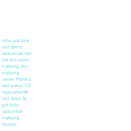
situs judi bola
slot demo
spaceman slot
link slot resmi
mahjong slot
mahjong
server thailand
slot bonus 100
rajascatter88
slot depo 5k
judi bola
spaceman
mahjong
sbobet