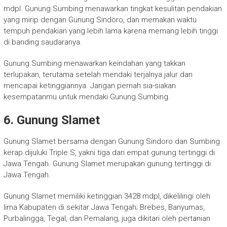
mdpl. Gunung Sumbing menawarkan tingkat kesulitan pendakian
yang mirip dengan Gunung Sindoro, dan memakan waktu
tempuh pendakian yang lebih lama karena memang lebih tinggi
di banding saudaranya.
Gunung Sumbing menawarkan keindahan yang takkan
terlupakan, terutama setelah mendaki terjalnya jalur dan
mencapai ketinggiannya. Jangan pernah sia-siakan
kesempatanmu untuk mendaki Gunung Sumbing.
6. Gunung Slamet
Gunung Slamet bersama dengan Gunung Sindoro dan Sumbing
kerap dijuluki Triple S, yakni tiga dari empat gunung tertinggi di
Jawa Tengah. Gunung Slamet merupakan gunung tertinggi di
Jawa Tengah.
Gunung Slamet memiliki ketinggian 3428 mdpl, dikelilingi oleh
lima Kabupaten di sekitar Jawa Tengah; Brebes, Banyumas,
Purbalingga, Tegal, dan Pemalang, juga dikitari oleh pertanian