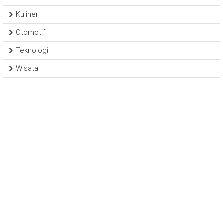
Kuliner
Otomotif
Teknologi
Wisata