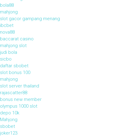
bola88
mahjong
slot gacor gampang menang
ibcbet
nova88
baccarat casino
mahjong slot
judi bola
sicbo
daftar sbobet
slot bonus 100
mahjong
slot server thailand
rajascatter88
bonus new member
olympus 1000 slot
depo 10k
Mahjong
sbobet
joker123