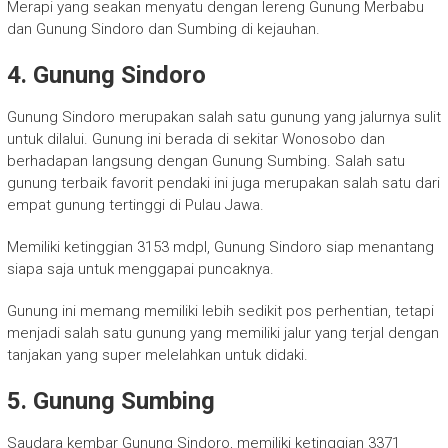
Merapi yang seakan menyatu dengan lereng Gunung Merbabu
dan Gunung Sindoro dan Sumbing di kejauhan.
4. Gunung Sindoro
Gunung Sindoro merupakan salah satu gunung yang jalurnya sulit
untuk dilalui. Gunung ini berada di sekitar Wonosobo dan
berhadapan langsung dengan Gunung Sumbing. Salah satu
gunung terbaik favorit pendaki ini juga merupakan salah satu dari
empat gunung tertinggi di Pulau Jawa.
Memiliki ketinggian 3153 mdpl, Gunung Sindoro siap menantang
siapa saja untuk menggapai puncaknya.
Gunung ini memang memiliki lebih sedikit pos perhentian, tetapi
menjadi salah satu gunung yang memiliki jalur yang terjal dengan
tanjakan yang super melelahkan untuk didaki.
5. Gunung Sumbing
Saudara kembar Gunung Sindoro, memiliki ketinggian 3371