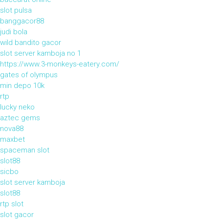
slot pulsa
banggacor88
judi bola
wild bandito gacor
slot server kamboja no 1
https://www.3-monkeys-eatery.com/
gates of olympus
min depo 10k
rtp
lucky neko
aztec gems
nova88
maxbet
spaceman slot
slot88
sicbo
slot server kamboja
slot88
rtp slot
slot gacor