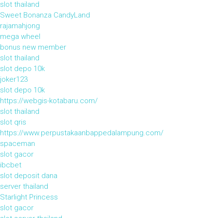
slot thailand
Sweet Bonanza CandyLand
rajamahjong
mega wheel
bonus new member
slot thailand
slot depo 10k
joker123
slot depo 10k
https://webgis-kotabaru.com/
slot thailand
slot qris
https://www.perpustakaanbappedalampung.com/
spaceman
slot gacor
ibcbet
slot deposit dana
server thailand
Starlight Princess
slot gacor