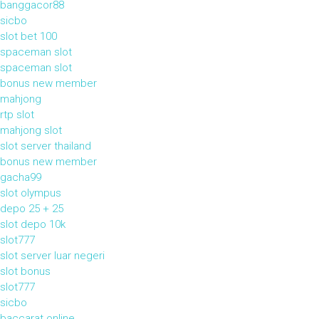
banggacor88
sicbo
slot bet 100
spaceman slot
spaceman slot
bonus new member
mahjong
rtp slot
mahjong slot
slot server thailand
bonus new member
gacha99
slot olympus
depo 25 + 25
slot depo 10k
slot777
slot server luar negeri
slot bonus
slot777
sicbo
baccarat online