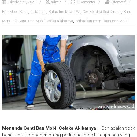
t
Oktober 30, 2023
admin
0 Komentar
Otomotif
,
,
,
Ban Mobil Sering di Tambal
Batas Indikator TWI
Cek Kondisi Sisi Dinding Ban
,
Menunda Ganti Ban Mobil Celaka Akibatnya
Perhatikan Permukaan Ban Mobil
Menunda Ganti Ban Mobil Celaka Akibatnya
– Ban adalah tidak
benar satu komponen paling perlu bagi mobil. Tanpa ban yang