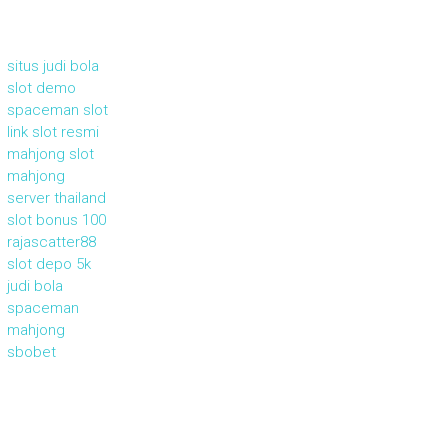
situs judi bola
slot demo
spaceman slot
link slot resmi
mahjong slot
mahjong
server thailand
slot bonus 100
rajascatter88
slot depo 5k
judi bola
spaceman
mahjong
sbobet