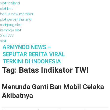
slot thailand
slot bet
bonus new member
slot server thailand
mahjong slot
kamboja slot
Slot 777
slot
S
ARMYNDO NEWS –
k
SEPUTAR BERITA VIRAL
i
TERKINI DI INDONESIA
p
Tag: Batas Indikator TWI
t
o
c
o
Menunda Ganti Ban Mobil Celaka
n
Akibatnya
t
e
n