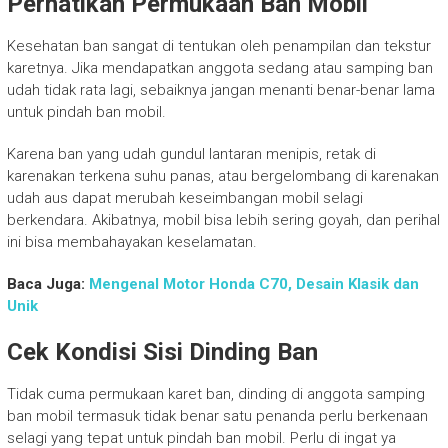
Perhatikan Permukaan Ban Mobil
Kesehatan ban sangat di tentukan oleh penampilan dan tekstur
karetnya. Jika mendapatkan anggota sedang atau samping ban
udah tidak rata lagi, sebaiknya jangan menanti benar-benar lama
untuk pindah ban mobil.
Karena ban yang udah gundul lantaran menipis, retak di
karenakan terkena suhu panas, atau bergelombang di karenakan
udah aus dapat merubah keseimbangan mobil selagi
berkendara. Akibatnya, mobil bisa lebih sering goyah, dan perihal
ini bisa membahayakan keselamatan.
Baca Juga:
Mengenal Motor Honda C70, Desain Klasik dan
Unik
Cek Kondisi Sisi Dinding Ban
Tidak cuma permukaan karet ban, dinding di anggota samping
ban mobil termasuk tidak benar satu penanda perlu berkenaan
selagi yang tepat untuk pindah ban mobil. Perlu di ingat ya