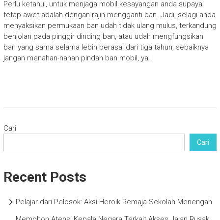
Perlu ketahui, untuk menjaga mobil kesayangan anda supaya
tetap awet adalah dengan rajin mengganti ban. Jadi, selagi anda
menyaksikan permukaan ban udah tidak ulang mulus, terkandung
benjolan pada pinggir dinding ban, atau udah mengfungsikan
ban yang sama selama lebih berasal dari tiga tahun, sebaiknya
jangan menahan-nahan pindah ban mobil, ya !
Cari
Cari
Recent Posts
Pelajar dari Pelosok: Aksi Heroik Remaja Sekolah Menengah
Memohon Atensi Kepala Negara Terkait Akses Jalan Rusak