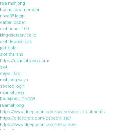
raja mahjong
bonus new member
nova88 login
daftar ibcbet
slot bonus 100
kingvaletservice.id
slot deposit qris
judi bola
slot thailand
https://rajamahjong.com/
slot
depo 10rb
mahjong ways
sbotop login
rajamahjong
RAJAMAHJONG88
rajamahjong
https://www.drjeppson.com/our-services--treatments
https://drjoseroiz.com/especialista/
https://www.drjeppson.com/resources