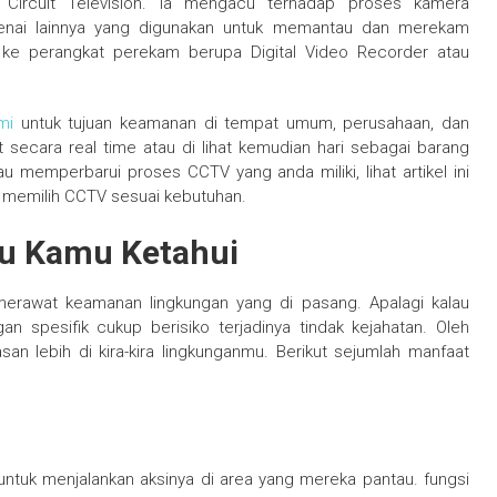
Circuit Television. Ia mengacu terhadap proses kamera
enai lainnya yang digunakan untuk memantau dan merekam
 ke perangkat perekam berupa Digital Video Recorder atau
mi
untuk tujuan keamanan di tempat umum, perusahaan, dan
 secara real time atau di lihat kemudian hari sebagai barang
memperbarui proses CCTV yang anda miliki, lihat artikel ini
s memilih CCTV sesuai kebutuhan.
lu Kamu Ketahui
merawat keamanan lingkungan yang di pasang. Apalagi kalau
n spesifik cukup berisiko terjadinya tindak kejahatan. Oleh
 lebih di kira-kira lingkunganmu. Berikut sejumlah manfaat
ntuk menjalankan aksinya di area yang mereka pantau. fungsi