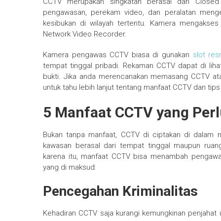
CCTV merupakan singkatan berasal dari Closed 
pengawasan, perekam video, dan peralatan meng
kesibukan di wilayah tertentu. Kamera mengakses
Network Video Recorder.
Kamera pengawas CCTV biasa di gunakan
slot res
tempat tinggal pribadi. Rekaman CCTV dapat di lihat
bukti. Jika anda merencanakan memasang CCTV atau 
untuk tahu lebih lanjut tentang manfaat CCTV dan tip
5 Manfaat CCTV yang Per
Bukan tanpa manfaat, CCTV di ciptakan di dalam 
kawasan berasal dari tempat tinggal maupun ruanga
karena itu, manfaat CCTV bisa menambah pengawasan
yang di maksud:
Pencegahan Kriminalitas
Kehadiran CCTV saja kurangi kemungkinan penjahat u