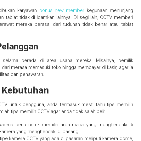
sibukan karyawan
bonus new member
kegunaan menunjang
tabiat tidak di idamkan lainnya. Di segi lain, CCTV memberi
awat mereka berasal dari tuduhan tidak benar atau tabiat
Pelanggan
 selama berada di area usaha mereka. Misalnya, pemilik
dari merasa memasuki toko hingga membayar di kasir, agar ia
ilitas dan penawaran.
i Kebutuhan
CTV untuk pengguna, anda termasuk mesti tahu tips memilih
mlah tips memilih CCTV agar anda tidak salah beli:
arena perlu untuk memilih area mana yang menghendaki di
ah kamera yang menghendaki di pasang.
h tipe kamera CCTV yang ada di pasaran meliputi kamera dome,