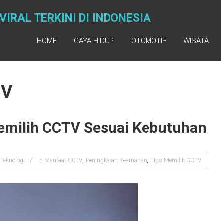
IRAL TERKINI DI INDONESIA
HOME
GAYA HIDUP
OTOMOTIF
WISATA
TV
emilih CCTV Sesuai Kebutuhan
,
,
Teknologi
5 Manfaat CCTV
Peningkatan Keamanan
Tips Memilih CCTV