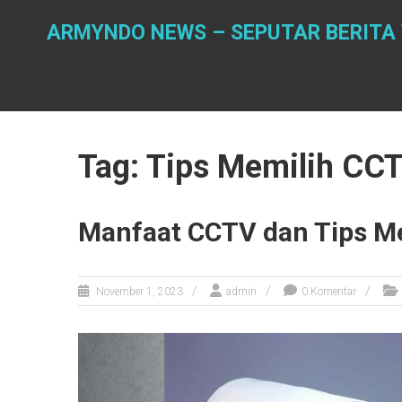
Skip
to
ARMYNDO NEWS – SEPUTAR BERITA V
content
Tag: Tips Memilih CC
Manfaat CCTV dan Tips M
November 1, 2023
admin
0 Komentar