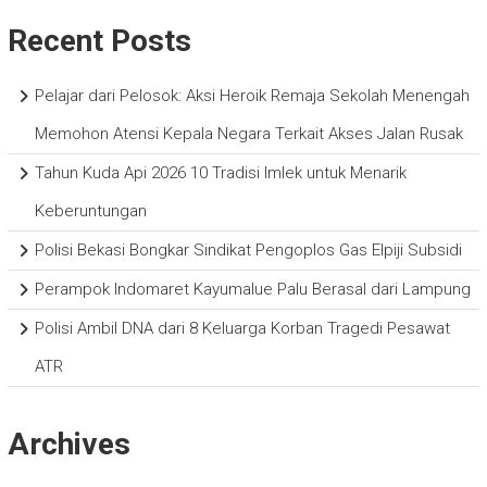
Recent Posts
Pelajar dari Pelosok: Aksi Heroik Remaja Sekolah Menengah
Memohon Atensi Kepala Negara Terkait Akses Jalan Rusak
Tahun Kuda Api 2026 10 Tradisi Imlek untuk Menarik
Keberuntungan
Polisi Bekasi Bongkar Sindikat Pengoplos Gas Elpiji Subsidi
Perampok Indomaret Kayumalue Palu Berasal dari Lampung
Polisi Ambil DNA dari 8 Keluarga Korban Tragedi Pesawat
ATR
Archives