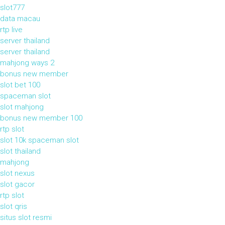
slot777
data macau
rtp live
server thailand
server thailand
mahjong ways 2
bonus new member
slot bet 100
spaceman slot
slot mahjong
bonus new member 100
rtp slot
slot 10k
spaceman slot
slot thailand
mahjong
slot nexus
slot gacor
rtp slot
slot qris
situs slot resmi