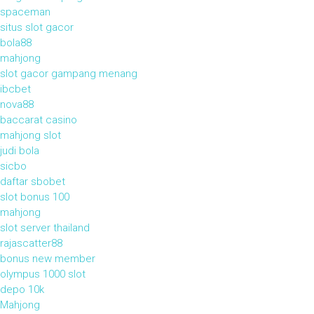
spaceman
situs slot gacor
bola88
mahjong
slot gacor gampang menang
ibcbet
nova88
baccarat casino
mahjong slot
judi bola
sicbo
daftar sbobet
slot bonus 100
mahjong
slot server thailand
rajascatter88
bonus new member
olympus 1000 slot
depo 10k
Mahjong