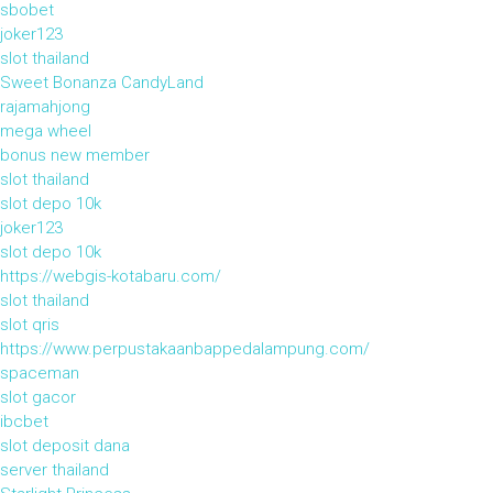
sbobet
joker123
slot thailand
Sweet Bonanza CandyLand
rajamahjong
mega wheel
bonus new member
slot thailand
slot depo 10k
joker123
slot depo 10k
https://webgis-kotabaru.com/
slot thailand
slot qris
https://www.perpustakaanbappedalampung.com/
spaceman
slot gacor
ibcbet
slot deposit dana
server thailand