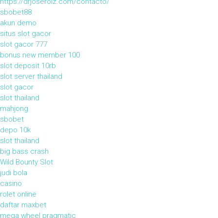
https://drjoseroiz.com/contacto/
sbobet88
akun demo
situs slot gacor
slot gacor 777
bonus new member 100
slot deposit 10rb
slot server thailand
slot gacor
slot thailand
mahjong
sbobet
depo 10k
slot thailand
big bass crash
Wild Bounty Slot
judi bola
casino
rolet online
daftar maxbet
mega wheel pragmatic