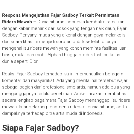
Respons Mengejutkan Fajar Sadboy Terkait Permintaan
Riders Mewah
– Dunia hiburan Indonesia kembali diramaikan
dengan kabar menarik dari sosok yang tengah naik daun, Fajar
Sadboy. Penyanyi muda yang dikenal dengan gaya melankolis
dan suara khas ini menjadi sorotan publik setelah ditanya
mengenai isu riders mewah yang konon meminta fasilitas luar
biasa, mulai dari mobil Alphard hingga produk fashion kelas
dunia seperti Dior.
Reaksi Fajar Sadboy terhadap isu ini memunculkan beragam
komentar dari masyarakat. Ada yang menilai hal tersebut wajar
sebagai bagian dari profesionalisme artis, namun ada pula yang
menganggapnya terlalu berlebihan. Artikel ini akan membahas
secara lengkap bagaimana Fajar Sadboy menanggapi isu riders
mewah, latar belakang fenomena riders di dunia hiburan, serta
dampaknya terhadap citra artis muda di Indonesia.
Siapa Fajar Sadboy?