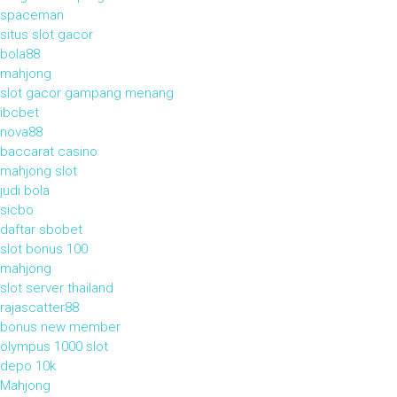
spaceman
situs slot gacor
bola88
mahjong
slot gacor gampang menang
ibcbet
nova88
baccarat casino
mahjong slot
judi bola
sicbo
daftar sbobet
slot bonus 100
mahjong
slot server thailand
rajascatter88
bonus new member
olympus 1000 slot
depo 10k
Mahjong