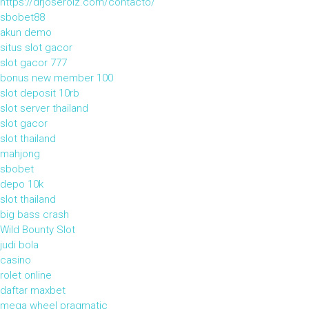
https://drjoseroiz.com/contacto/
sbobet88
akun demo
situs slot gacor
slot gacor 777
bonus new member 100
slot deposit 10rb
slot server thailand
slot gacor
slot thailand
mahjong
sbobet
depo 10k
slot thailand
big bass crash
Wild Bounty Slot
judi bola
casino
rolet online
daftar maxbet
mega wheel pragmatic