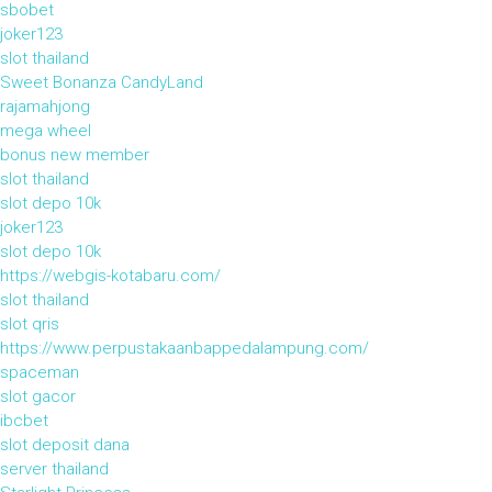
sbobet
joker123
slot thailand
Sweet Bonanza CandyLand
rajamahjong
mega wheel
bonus new member
slot thailand
slot depo 10k
joker123
slot depo 10k
https://webgis-kotabaru.com/
slot thailand
slot qris
https://www.perpustakaanbappedalampung.com/
spaceman
slot gacor
ibcbet
slot deposit dana
server thailand