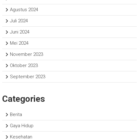
Agustus 2024
Juli 2024
Juni 2024
Mei 2024
November 2023
Oktober 2023
September 2023
Categories
Berita
Gaya Hidup
Kesehatan