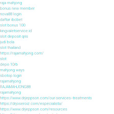
raja mahjong
bonus new member
nova88 login
daftar ibcbet
slot bonus 100
kingvaletservice.id
slot deposit qris
judi bola
slot thailand
https://rajamahjong.com/
slot
depo 10rb
mahjong ways
sbotop login
rajamahjong
RAJAMAHJONG88
rajamahjong
https://www.drjeppson.com/our-services--treatments
https://drjoseroiz.com/especialista/
https://www.drjeppson.com/resources