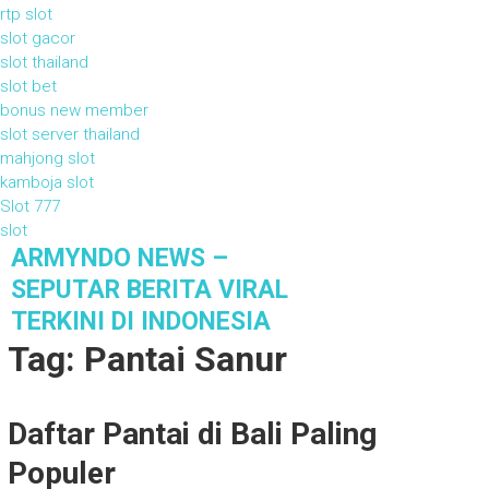
rtp slot
slot gacor
slot thailand
slot bet
bonus new member
slot server thailand
mahjong slot
kamboja slot
Slot 777
slot
S
ARMYNDO NEWS –
k
SEPUTAR BERITA VIRAL
i
TERKINI DI INDONESIA
p
Tag: Pantai Sanur
t
o
c
o
Daftar Pantai di Bali Paling
n
Populer
t