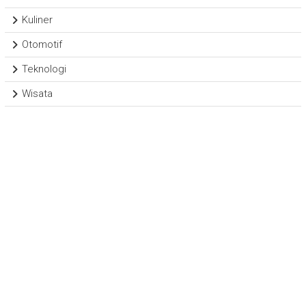
Kuliner
Otomotif
Teknologi
Wisata