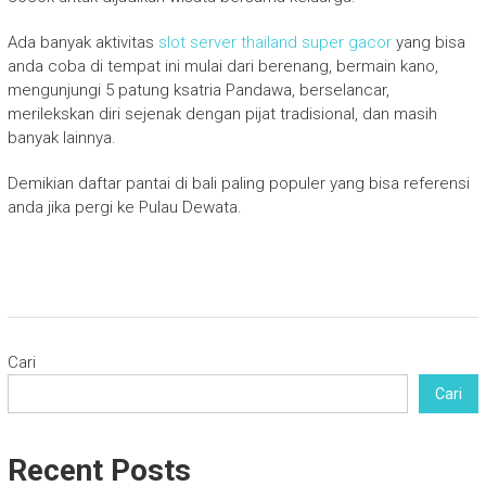
Ada banyak aktivitas
slot server thailand super gacor
yang bisa
anda coba di tempat ini mulai dari berenang, bermain kano,
mengunjungi 5 patung ksatria Pandawa, berselancar,
merilekskan diri sejenak dengan pijat tradisional, dan masih
banyak lainnya.
Demikian daftar pantai di bali paling populer yang bisa referensi
anda jika pergi ke Pulau Dewata.
Cari
Cari
Recent Posts