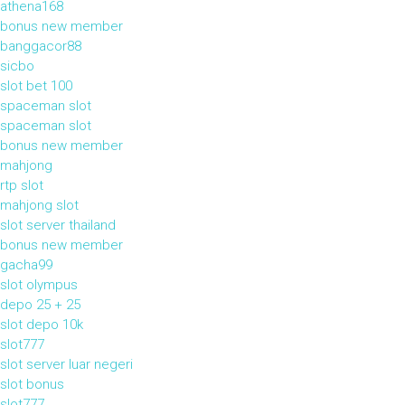
athena168
bonus new member
banggacor88
sicbo
slot bet 100
spaceman slot
spaceman slot
bonus new member
mahjong
rtp slot
mahjong slot
slot server thailand
bonus new member
gacha99
slot olympus
depo 25 + 25
slot depo 10k
slot777
slot server luar negeri
slot bonus
slot777