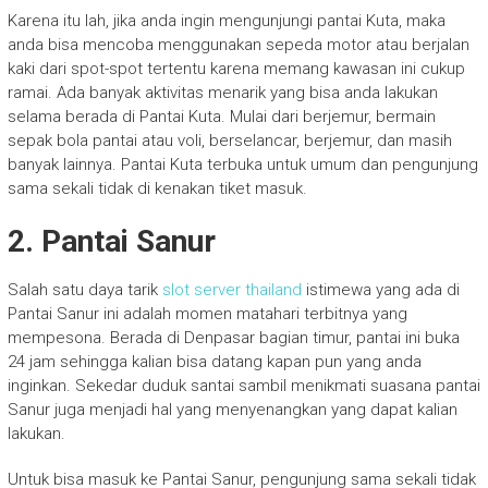
Karena itu lah, jika anda ingin mengunjungi pantai Kuta, maka
anda bisa mencoba menggunakan sepeda motor atau berjalan
kaki dari spot-spot tertentu karena memang kawasan ini cukup
ramai. Ada banyak aktivitas menarik yang bisa anda lakukan
selama berada di Pantai Kuta. Mulai dari berjemur, bermain
sepak bola pantai atau voli, berselancar, berjemur, dan masih
banyak lainnya. Pantai Kuta terbuka untuk umum dan pengunjung
sama sekali tidak di kenakan tiket masuk.
2. Pantai Sanur
Salah satu daya tarik
slot server thailand
istimewa yang ada di
Pantai Sanur ini adalah momen matahari terbitnya yang
mempesona. Berada di Denpasar bagian timur, pantai ini buka
24 jam sehingga kalian bisa datang kapan pun yang anda
inginkan. Sekedar duduk santai sambil menikmati suasana pantai
Sanur juga menjadi hal yang menyenangkan yang dapat kalian
lakukan.
Untuk bisa masuk ke Pantai Sanur, pengunjung sama sekali tidak