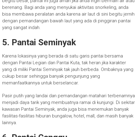
begitu besar, pantai ini juga aman jika anda ingin bermain air atau
berenang. Bagi anda yang menyukai aktivitas snorkeling, anda
bisa membawa peralatan anda karena air laut di sini begitu jernih
dengan pemandangan bawah laut yang ada di pinggiran pantai
yang sangat indah.
5. Pantai Seminyak
Karena lokasinya yang berada di satu garis pantai bersama
dengan Pantai Legian dan Pantai Kuta, tak heran jika karakter
yang di miliki Pantai Seminyak tak jauh berbeda. Ombaknya yang
cukup besar sehingga banyak pengunjung yang
memanfaatkannya untuk berselancar.
Pasir putih yang landai dan pemandangan matahari terbenamnya
menjadi daya tarik yang membuatnya ramai di kunjungi. Di sekitar
kawasan Pantai Seminyak, anda juga bisa menemukan banyak
fasilitas-fasilitas hiburan bungalow, hotel, mall, dan masih banyak
lainnya.