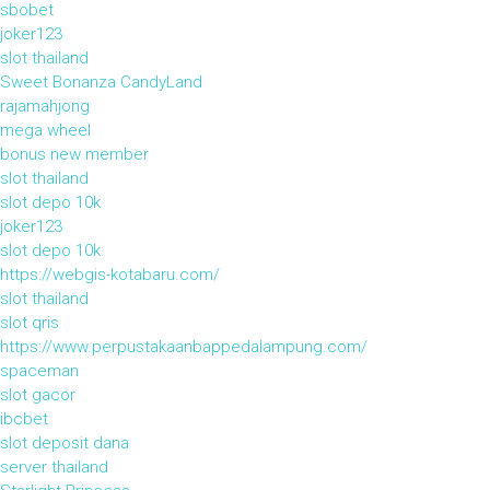
sbobet
joker123
slot thailand
Sweet Bonanza CandyLand
rajamahjong
mega wheel
bonus new member
slot thailand
slot depo 10k
joker123
slot depo 10k
https://webgis-kotabaru.com/
slot thailand
slot qris
https://www.perpustakaanbappedalampung.com/
spaceman
slot gacor
ibcbet
slot deposit dana
server thailand