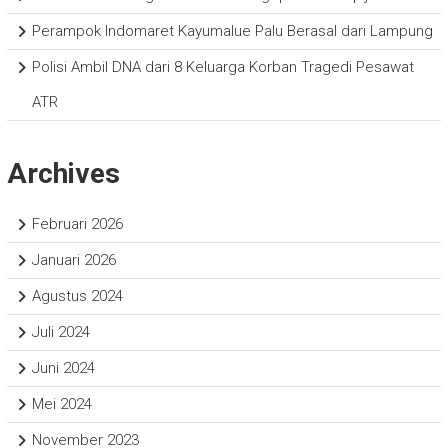
Perampok Indomaret Kayumalue Palu Berasal dari Lampung
Polisi Ambil DNA dari 8 Keluarga Korban Tragedi Pesawat
ATR
Archives
Februari 2026
Januari 2026
Agustus 2024
Juli 2024
Juni 2024
Mei 2024
November 2023