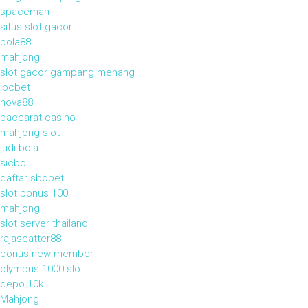
spaceman
situs slot gacor
bola88
mahjong
slot gacor gampang menang
ibcbet
nova88
baccarat casino
mahjong slot
judi bola
sicbo
daftar sbobet
slot bonus 100
mahjong
slot server thailand
rajascatter88
bonus new member
olympus 1000 slot
depo 10k
Mahjong