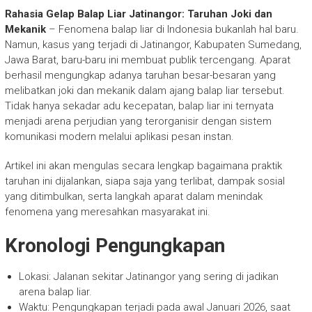
Rahasia Gelap Balap Liar Jatinangor: Taruhan Joki dan
Mekanik
– Fenomena balap liar di Indonesia bukanlah hal baru.
Namun, kasus yang terjadi di Jatinangor, Kabupaten Sumedang,
Jawa Barat, baru-baru ini membuat publik tercengang. Aparat
berhasil mengungkap adanya taruhan besar-besaran yang
melibatkan joki dan mekanik dalam ajang balap liar tersebut.
Tidak hanya sekadar adu kecepatan, balap liar ini ternyata
menjadi arena perjudian yang terorganisir dengan sistem
komunikasi modern melalui aplikasi pesan instan.
Artikel ini akan mengulas secara lengkap bagaimana praktik
taruhan ini dijalankan, siapa saja yang terlibat, dampak sosial
yang ditimbulkan, serta langkah aparat dalam menindak
fenomena yang meresahkan masyarakat ini.
Kronologi Pengungkapan
Lokasi: Jalanan sekitar Jatinangor yang sering di jadikan
arena balap liar.
Waktu: Pengungkapan terjadi pada awal Januari 2026, saat