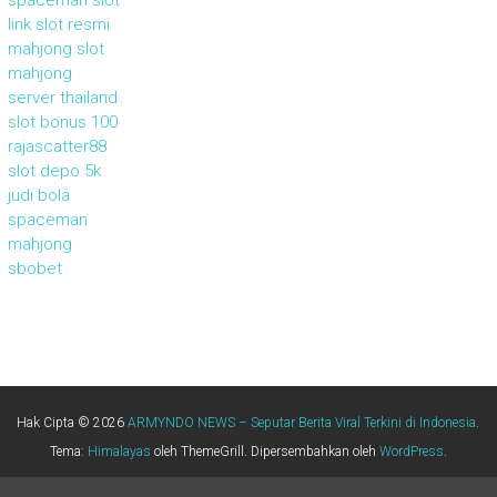
spaceman slot
link slot resmi
mahjong slot
mahjong
server thailand
slot bonus 100
rajascatter88
slot depo 5k
judi bola
spaceman
mahjong
sbobet
Hak Cipta © 2026
ARMYNDO NEWS – Seputar Berita Viral Terkini di Indonesia
.
Tema:
Himalayas
oleh ThemeGrill. Dipersembahkan oleh
WordPress
.