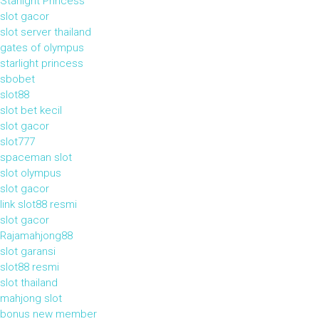
Starlight Princess
slot gacor
slot server thailand
gates of olympus
starlight princess
sbobet
slot88
slot bet kecil
slot gacor
slot777
spaceman slot
slot olympus
slot gacor
link slot88 resmi
slot gacor
Rajamahjong88
slot garansi
slot88 resmi
slot thailand
mahjong slot
bonus new member