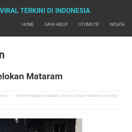
IRAL TERKINI DI INDONESIA
HOME
GAYA HIDUP
OTOMOTIF
WISATA
n
Selokan Mataram
,
,
erita
Faktor Penyebab Kecelakaan
Kondisi Selokan Mataram
Kronologi