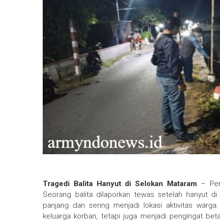
Tragedi Balita Hanyut di Selokan Mataram
– Peri
Seorang balita dilaporkan tewas setelah hanyut d
panjang dan sering menjadi lokasi aktivitas warg
keluarga korban, tetapi juga menjadi pengingat be