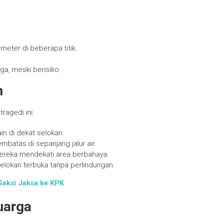
meter di beberapa titik.
.
ga, meski berisiko.
n
ragedi ini:
n di dekat selokan.
mbatas di sepanjang jalur air.
ereka mendekati area berbahaya.
selokan terbuka tanpa perlindungan.
aksi Jaksa ke KPK
uarga