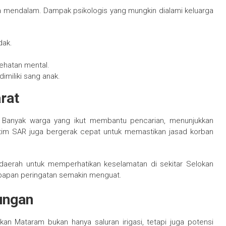
uka mendalam. Dampak psikologis yang mungkin dialami keluarga
dak.
hatan mental.
miliki sang anak.
rat
t. Banyak warga yang ikut membantu pencarian, menunjukkan
an tim SAR juga bergerak cepat untuk memastikan jasad korban
 daerah untuk memperhatikan keselamatan di sekitar Selokan
apan peringatan semakin menguat.
ungan
n Mataram bukan hanya saluran irigasi, tetapi juga potensi