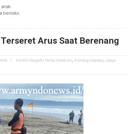
 anak.
a berisiko.
Terseret Arus Saat Berenang
,
,
erita
Kondisi Geografis Pantai Sukabumi
Kronologi Kejadian
Upaya