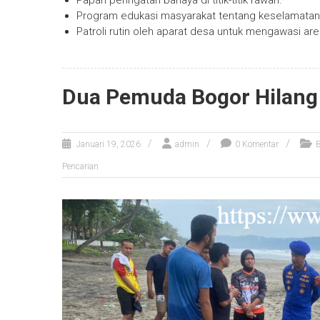
Papan peringatan bahaya di titik-titik rawan.
Program edukasi masyarakat tentang keselamatan
Patroli rutin oleh aparat desa untuk mengawasi are
Dua Pemuda Bogor Hilang 
Januari 19, 2026
admin
0 Komentar
B
Pencarian