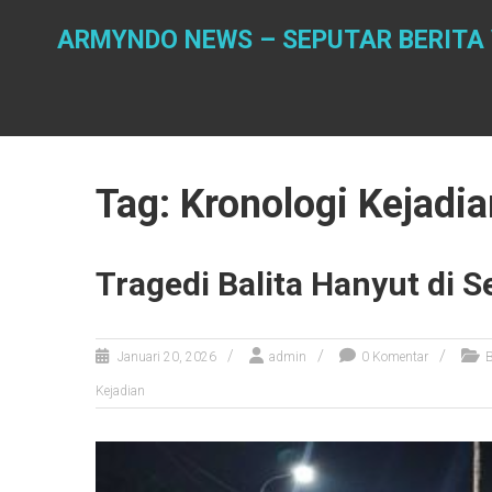
Skip
to
ARMYNDO NEWS – SEPUTAR BERITA V
content
Tag: Kronologi Kejadia
Tragedi Balita Hanyut di 
Januari 20, 2026
admin
0 Komentar
B
Kejadian