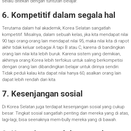
selalu ditekan dengan tuntutan belajar.
6. Kompetitif dalam segala hal
Terutama dalam hal akademik, Korea Selatan sangatlah
kompetitif. Misalnya, dalam sebuah kelas, jika kita mendapat nilai
90 tapi orang-orang lain mendapat nilai 95, maka nilai kita di rapot
akhir tidak keluar sebagai A tapi B atau C, karena di bandingkan
orang lain nilai kita lebih buruk. Karena sistem yang demikian,
akhirnya orang Korea lebih terfokus untuk saling berkompetisi
dengan orang lain dibandingkan belajar untuk dirinya sendiri.
Tidak peduli kalau kita dapat nilai hanya 60, asalkan orang lain
dapat lebih rendah dari kita.
7. Kesenjangan sosial
Di Korea Selatan juga terdapat kesenjangan sosial yang cukup
besar. Tingkat sosial sangatlah penting dan mereka yang di atas,
lagi-lagi, bisa seenaknya mem-bully mereka yang di bawah.