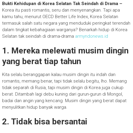
Bukti Kehidupan di Korea Selatan Tak Seindah di Drama –
Korea itu pasti romantis, seru dan menyenangkan. Tapi apa
kamu tahu, menurut OECD Better Life Index, Korea Selatan
termasuk salah satu negara yang menduduki peringkat terendah
dalam tingkat kebahagiaan warganya? Benarkah hidup di Korea
Selatan tak seindah di drama-drama
armyndonews.id
1. Mereka melewati musim dingin
yang berat tiap tahun
Kita selalu beranggapan kalau musim dingin itu indah dan
romantis, memang benar, tapi tidak selalu begitu, lho. Memang
tidak separah di Rusia, tapi musim dingin di Korea juga cukup
berat. Ditambah lagi debu kuning dari gurun-gurun di Mongol,
badai dan angin yang kencang. Musim dingin yang berat dapat
menyulitkan hidup banyak warga.
2. Tidak bisa bersantai