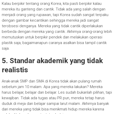
Kalau berpikir tentang orang Korea, kita pasti berpikir kalau
mereka itu ganteng dan cantik. Tidak ada yang salah dengan
menjadi orang yang rupawan, tapi Korea sudah sangat terpaku
dengan gambar kecantikan sehingga mereka jadi sangat
terobsesi denganya. Mereka yang tidak cantik diperlakukan
berbeda dengan mereka yang cantik. Akhirnya orang-orang lebih
memutuskan untuk berpikir pendek dan melakukan operasi
plastik saja, bagaimanapun caranya asalkan bisa tampil cantik
saja.
5. Standar akademik yang tidak
realistis
Anak-anak SMP dan SMA di Korea tidak akan pulang rumah
sebelum jam 10 malam. Apa yang mereka lakukan? Mereka
harus belajar, belajar dan belajar. Les sudah bukanlah pilihan, tapi
kewajiban. Tidak ada tugas atau PR pun, mereka tetap harus
duduk di meja dan belajar sampai larut malam. Akhirnya banyak
dari mereka yang tidak bisa menikmati hidup mereka karena