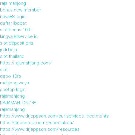
raja mahjong
bonus new member
nova88 login
daftar ibcbet
slot bonus 100
kingvaletservice.id
slot deposit qris
judi bola
slot thailand
https://rajamahjong.com/
slot
depo 10rb
mahjong ways
sbotop login
rajamahjong
RAJAMAHJONG88
rajamahjong
https://www.drjeppson.com/our-services--treatments
https://drjoseroiz.com/especialista/
https://www.drjeppson.com/resources