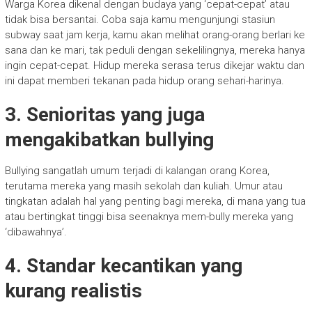
Warga Korea dikenal dengan budaya yang ‘cepat-cepat’ atau
tidak bisa bersantai. Coba saja kamu mengunjungi stasiun
subway saat jam kerja, kamu akan melihat orang-orang berlari ke
sana dan ke mari, tak peduli dengan sekelilingnya, mereka hanya
ingin cepat-cepat. Hidup mereka serasa terus dikejar waktu dan
ini dapat memberi tekanan pada hidup orang sehari-harinya.
3. Senioritas yang juga
mengakibatkan bullying
Bullying sangatlah umum terjadi di kalangan orang Korea,
terutama mereka yang masih sekolah dan kuliah. Umur atau
tingkatan adalah hal yang penting bagi mereka, di mana yang tua
atau bertingkat tinggi bisa seenaknya mem-bully mereka yang
‘dibawahnya’.
4. Standar kecantikan yang
kurang realistis