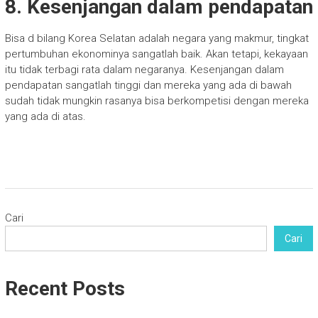
8. Kesenjangan dalam pendapatan
Bisa d bilang Korea Selatan adalah negara yang makmur, tingkat
pertumbuhan ekonominya sangatlah baik. Akan tetapi, kekayaan
itu tidak terbagi rata dalam negaranya. Kesenjangan dalam
pendapatan sangatlah tinggi dan mereka yang ada di bawah
sudah tidak mungkin rasanya bisa berkompetisi dengan mereka
yang ada di atas.
Cari
Cari
Recent Posts