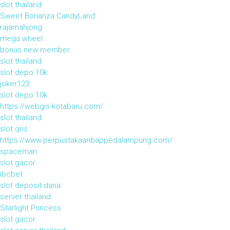
slot thailand
Sweet Bonanza CandyLand
rajamahjong
mega wheel
bonus new member
slot thailand
slot depo 10k
joker123
slot depo 10k
https://webgis-kotabaru.com/
slot thailand
slot qris
https://www.perpustakaanbappedalampung.com/
spaceman
slot gacor
ibcbet
slot deposit dana
server thailand
Starlight Princess
slot gacor