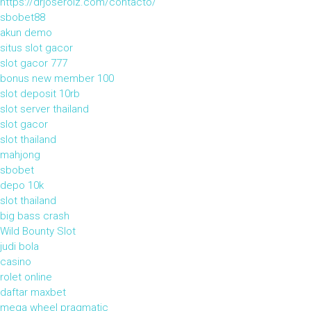
https://drjoseroiz.com/contacto/
sbobet88
akun demo
situs slot gacor
slot gacor 777
bonus new member 100
slot deposit 10rb
slot server thailand
slot gacor
slot thailand
mahjong
sbobet
depo 10k
slot thailand
big bass crash
Wild Bounty Slot
judi bola
casino
rolet online
daftar maxbet
mega wheel pragmatic