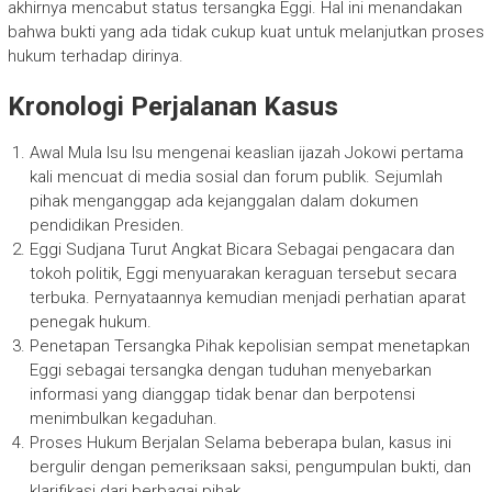
akhirnya mencabut status tersangka Eggi. Hal ini menandakan
bahwa bukti yang ada tidak cukup kuat untuk melanjutkan proses
hukum terhadap dirinya.
Kronologi Perjalanan Kasus
Awal Mula Isu Isu mengenai keaslian ijazah Jokowi pertama
kali mencuat di media sosial dan forum publik. Sejumlah
pihak menganggap ada kejanggalan dalam dokumen
pendidikan Presiden.
Eggi Sudjana Turut Angkat Bicara Sebagai pengacara dan
tokoh politik, Eggi menyuarakan keraguan tersebut secara
terbuka. Pernyataannya kemudian menjadi perhatian aparat
penegak hukum.
Penetapan Tersangka Pihak kepolisian sempat menetapkan
Eggi sebagai tersangka dengan tuduhan menyebarkan
informasi yang dianggap tidak benar dan berpotensi
menimbulkan kegaduhan.
Proses Hukum Berjalan Selama beberapa bulan, kasus ini
bergulir dengan pemeriksaan saksi, pengumpulan bukti, dan
klarifikasi dari berbagai pihak.