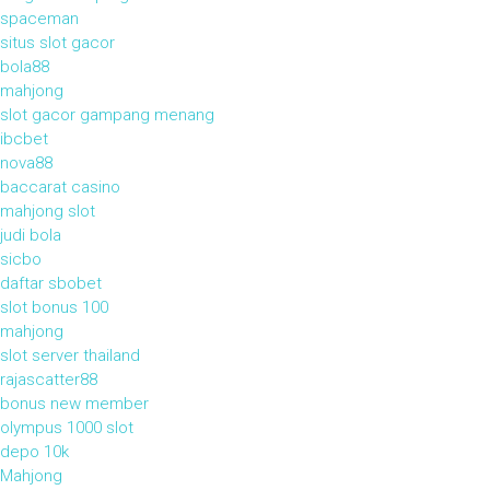
spaceman
situs slot gacor
bola88
mahjong
slot gacor gampang menang
ibcbet
nova88
baccarat casino
mahjong slot
judi bola
sicbo
daftar sbobet
slot bonus 100
mahjong
slot server thailand
rajascatter88
bonus new member
olympus 1000 slot
depo 10k
Mahjong