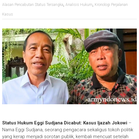
e
,
,
Alasan Pencabutan Status Tersangka
Analisis Hukum
Kronologi Perjalanan
n
t
Kasus
Status Hukum Eggi Sudjana Dicabut: Kasus Ijazah Jokowi
–
Nama Eggi Sudjana, seorang pengacara sekaligus tokoh politik
yang kerap menjadi sorotan publik, kembali mencuat setelah