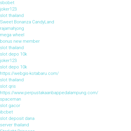
sbobet
joker123
slot thailand
Sweet Bonanza CandyLand
rajamahjong
mega wheel
bonus new member
slot thailand
slot depo 10k
joker123
slot depo 10k
https://webgis-kotabaru.com/
slot thailand
slot qris
https://www.perpustakaanbappedalampung.com/
spaceman
slot gacor
ibcbet
slot deposit dana
server thailand