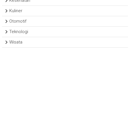
Kesehatan
Kuliner
Otomotif
Teknologi
Wisata