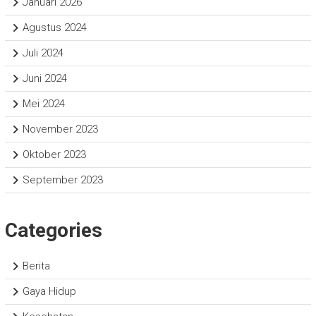
Januari 2026
Agustus 2024
Juli 2024
Juni 2024
Mei 2024
November 2023
Oktober 2023
September 2023
Categories
Berita
Gaya Hidup