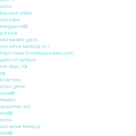
sicbo
baccarat online
slot pulsa
banggacor88
judi bola
wild bandito gacor
slot server kamboja no 1
https://www.3-monkeys-eatery.com/
gates of olympus
min depo 10k
rtp
lucky neko
aztec gems
nova88
maxbet
spaceman slot
slot88
sicbo
slot server kamboja
slot88