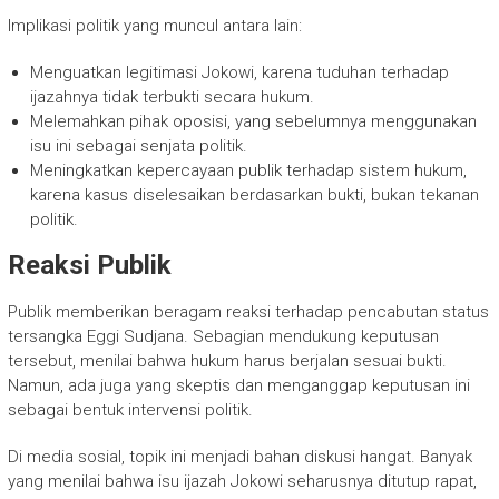
Implikasi politik yang muncul antara lain:
Menguatkan legitimasi Jokowi, karena tuduhan terhadap
ijazahnya tidak terbukti secara hukum.
Melemahkan pihak oposisi, yang sebelumnya menggunakan
isu ini sebagai senjata politik.
Meningkatkan kepercayaan publik terhadap sistem hukum,
karena kasus diselesaikan berdasarkan bukti, bukan tekanan
politik.
Reaksi Publik
Publik memberikan beragam reaksi terhadap pencabutan status
tersangka Eggi Sudjana. Sebagian mendukung keputusan
tersebut, menilai bahwa hukum harus berjalan sesuai bukti.
Namun, ada juga yang skeptis dan menganggap keputusan ini
sebagai bentuk intervensi politik.
Di media sosial, topik ini menjadi bahan diskusi hangat. Banyak
yang menilai bahwa isu ijazah Jokowi seharusnya ditutup rapat,