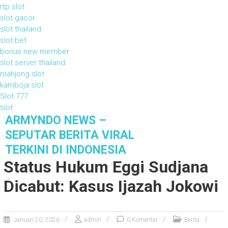
rtp slot
slot gacor
slot thailand
slot bet
bonus new member
slot server thailand
mahjong slot
kamboja slot
Slot 777
slot
S
ARMYNDO NEWS –
k
SEPUTAR BERITA VIRAL
i
TERKINI DI INDONESIA
p
Status Hukum Eggi Sudjana
t
o
Dicabut: Kasus Ijazah Jokowi
c
o
n
t
Januari 20, 2026
admin
0 Komentar
Berita